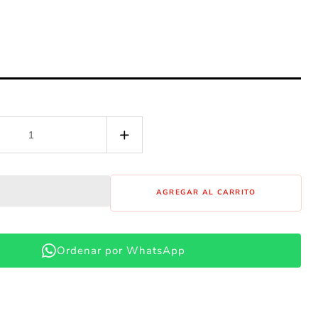
Aumentar
cantidad
para
BOWL
AGREGAR AL CARRITO
ACERO
29
CM
Ordenar por WhatsApp