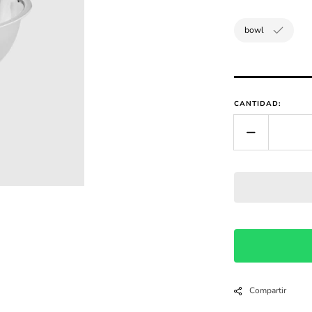
habitual
bowl
CANTIDAD:
Reducir
cantidad
para
BOWL
ACERO
29
CM
Compartir