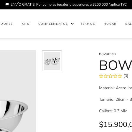
🚚 ¡ENVÍO GRATIS! Por compras iguales o superiores a $200.000 *aplica TYC
ADORES
KITS
COMPLEMENTOS
TERMOS
HOGAR
SAL
novumco
BOW
(0)
Material: Acero in
Tamaño: 29cm - 3
Calibre: 0.3 MM
Precio
$15.900,