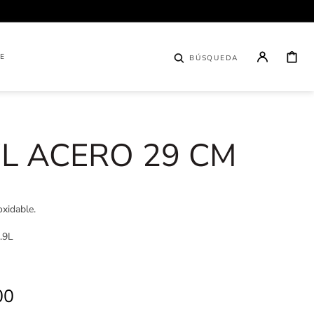
CARRITO
E
BÚSQUEDA
L ACERO 29 CM
oxidable.
.9L
00